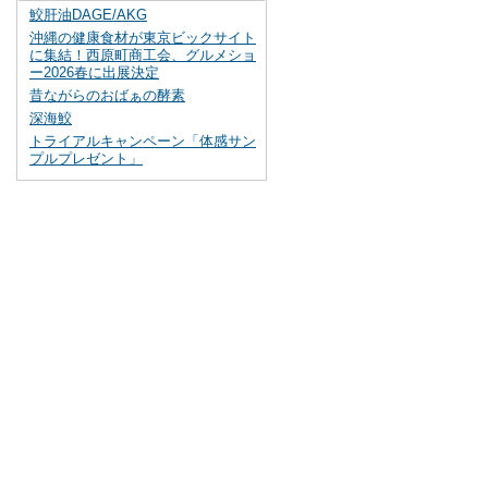
鮫肝油DAGE/AKG
沖縄の健康食材が東京ビックサイト
に集結！西原町商工会、グルメショ
ー2026春に出展決定
昔ながらのおばぁの酵素
深海鮫
トライアルキャンペーン「体感サン
プルプレゼント」