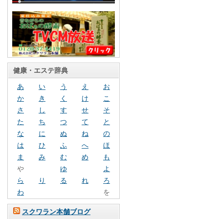
健康・エステ辞典
あ
い
う
え
お
か
き
く
け
こ
さ
し
す
せ
そ
た
ち
つ
て
と
な
に
ぬ
ね
の
は
ひ
ふ
へ
ほ
ま
み
む
め
も
や
ゆ
よ
ら
り
る
れ
ろ
わ
を
スクワラン本舗ブログ