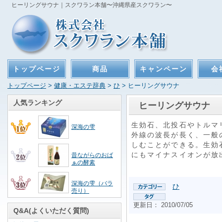
ヒーリングサウナ｜スクワラン本舗〜沖縄県産スクワラン〜
トップページ
商品
キャンペーン
会
トップページ
>
健康・エステ辞典
>
ひ
> ヒーリングサウナ
人気ランキング
ヒーリングサウナ
生効石、北投石やトルマ
深海の雫
外線の波長が長く、一般
しむことができる。生効
にもマイナスイオンが放
昔ながらのおば
ぁの酵素
深海の雫（バラ
ひ
売り）
更新日： 2010/07/05
Q&A(よくいただく質問)