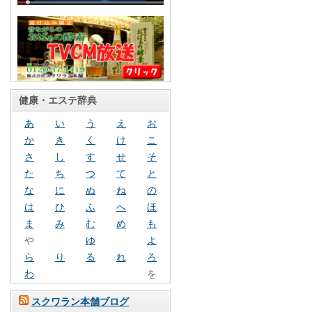
健康・エステ辞典
あ
い
う
え
お
か
き
く
け
こ
さ
し
す
せ
そ
た
ち
つ
て
と
な
に
ぬ
ね
の
は
ひ
ふ
へ
ほ
ま
み
む
め
も
や
ゆ
よ
ら
り
る
れ
ろ
わ
を
スクワラン本舗ブログ