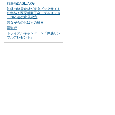
鮫肝油DAGE/AKG
沖縄の健康食材が東京ビックサイト
に集結！西原町商工会、グルメショ
ー2026春に出展決定
昔ながらのおばぁの酵素
深海鮫
トライアルキャンペーン「体感サン
プルプレゼント」