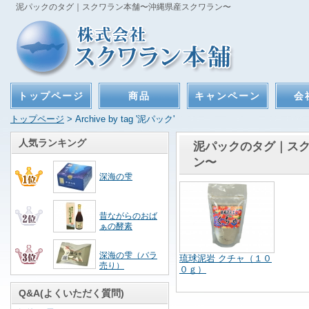
泥パックのタグ｜スクワラン本舗〜沖縄県産スクワラン〜
トップページ
商品
キャンペーン
会
トップページ
> Archive by tag '泥パック'
人気ランキング
泥パックのタグ｜ス
ン〜
深海の雫
昔ながらのおば
ぁの酵素
深海の雫（バラ
琉球泥岩 クチャ（１０
売り）
０ｇ）
Q&A(よくいただく質問)